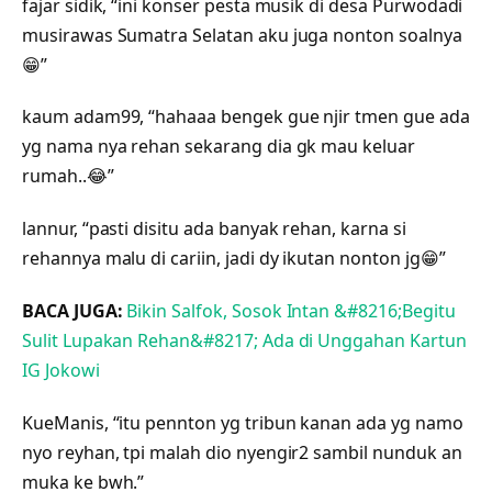
fajar sidik, “ini konser pesta musik di desa Purwodadi
musirawas Sumatra Selatan aku juga nonton soalnya
😁”
kaum adam99, “hahaaa bengek gue njir tmen gue ada
yg nama nya rehan sekarang dia gk mau keluar
rumah..😂”
lannur, “pasti disitu ada banyak rehan, karna si
rehannya malu di cariin, jadi dy ikutan nonton jg😁”
BACA JUGA:
Bikin Salfok, Sosok Intan &#8216;Begitu
Sulit Lupakan Rehan&#8217; Ada di Unggahan Kartun
IG Jokowi
KueManis, “itu pennton yg tribun kanan ada yg namo
nyo reyhan, tpi malah dio nyengir2 sambil nunduk an
muka ke bwh.”