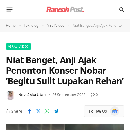
Home
Teknologi
Viral Video
Niat Banget, Anji Ajak Penonton Konser Nobar ‘Begitu Sulit Lupakan Rehan’
»
»
»
VIRAL VIDEO
Niat Banget, Anji Ajak
Penonton Konser Nobar
‘Begitu Sulit Lupakan Rehan’
Novi Siska Utari
26 September 2022
0
Google
Share
Follow Us
News