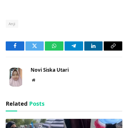
Anji
Facebook
Twitter
WhatsApp
Telegram
LinkedIn
Copy
Link
Novi Siska Utari
Website
Related
Posts