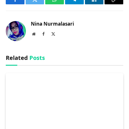
Facebook
Twitter
WhatsApp
Telegram
LinkedIn
Copy
Link
Nina Nurmalasari
Website
Facebook
X
(Twitter)
Related
Posts