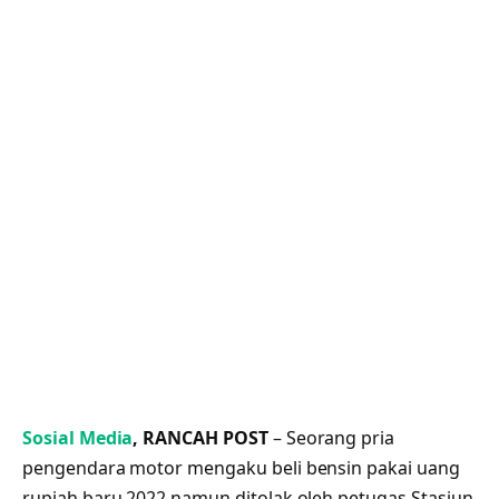
Sosial Media
, RANCAH POST
– Seorang pria
pengendara motor mengaku beli bensin pakai uang
rupiah baru 2022 namun ditolak oleh petugas Stasiun