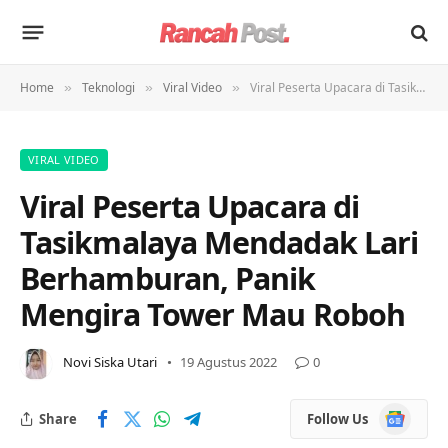
Home
Teknologi
Viral Video
Viral Peserta Upacara di Tasikmalaya Mendadak Lari Berhamburan, Panik Mengira Tower Mau Roboh
»
»
»
VIRAL VIDEO
Viral Peserta Upacara di
Tasikmalaya Mendadak Lari
Berhamburan, Panik
Mengira Tower Mau Roboh
Novi Siska Utari
19 Agustus 2022
0
Google
Share
Follow Us
News