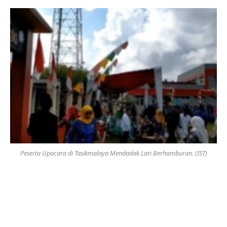
Peserta Upacara di Tasikmalaya Mendadak Lari Berhamburan. (IST)