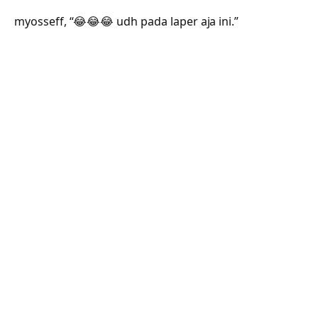
myosseff, “😂😂😂 udh pada laper aja ini.”