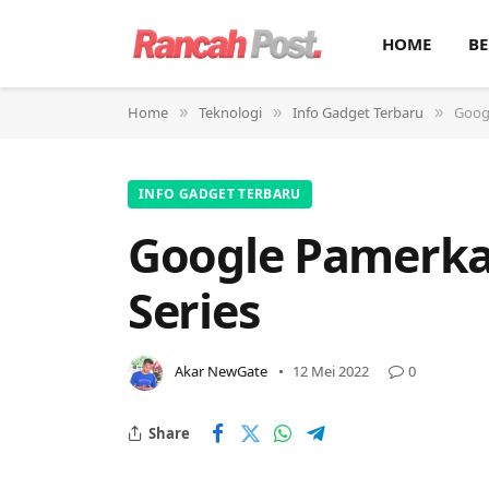
HOME
BE
Home
Teknologi
Info Gadget Terbaru
Googl
»
»
»
INFO GADGET TERBARU
Google Pamerkan
Series
Akar NewGate
12 Mei 2022
0
Share