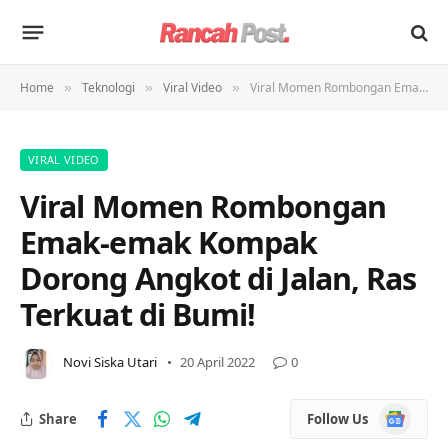
Home
Teknologi
Viral Video
Viral Momen Rombongan Emak-emak Kompak Dorong Angkot di Jalan, Ras Terkuat di Bumi!
»
»
»
VIRAL VIDEO
Viral Momen Rombongan
Emak-emak Kompak
Dorong Angkot di Jalan, Ras
Terkuat di Bumi!
Novi Siska Utari
20 April 2022
0
Google
Share
Follow Us
News