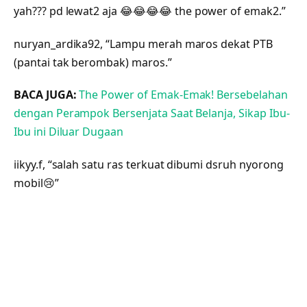
yah??? pd lewat2 aja 😂😂😂😂 the power of emak2.”
nuryan_ardika92, “Lampu merah maros dekat PTB
(pantai tak berombak) maros.”
BACA JUGA:
The Power of Emak-Emak! Bersebelahan
dengan Perampok Bersenjata Saat Belanja, Sikap Ibu-
Ibu ini Diluar Dugaan
iikyy.f, “salah satu ras terkuat dibumi dsruh nyorong
mobil😢”