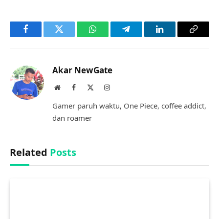
Facebook
Twitter
WhatsApp
Telegram
LinkedIn
Copy
Link
Akar NewGate
Website
Facebook
X
Instagram
(Twitter)
Gamer paruh waktu, One Piece, coffee addict,
dan roamer
Related
Posts