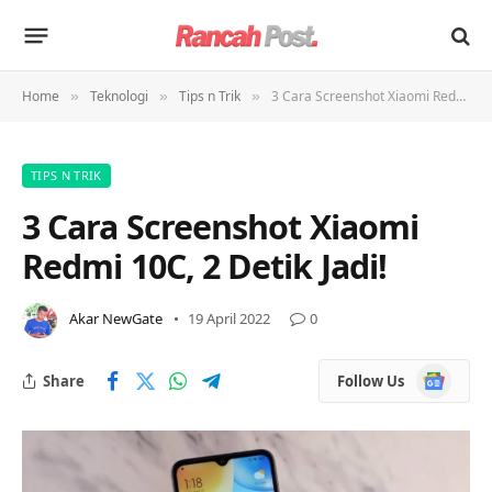
Home
Teknologi
Tips n Trik
3 Cara Screenshot Xiaomi Redmi 10C, 2 Detik Jadi!
»
»
»
TIPS N TRIK
3 Cara Screenshot Xiaomi
Redmi 10C, 2 Detik Jadi!
Akar NewGate
19 April 2022
0
Google
Share
Follow Us
News