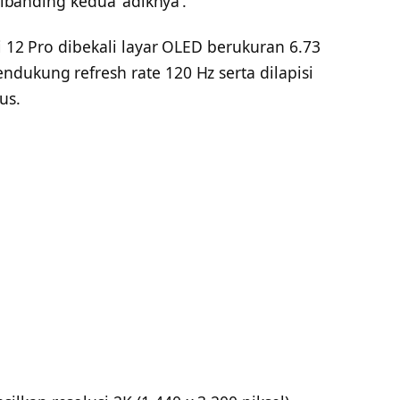
 dibanding kedua ‘adiknya’.
i 12 Pro dibekali layar OLED berukuran 6.73
dukung refresh rate 120 Hz serta dilapisi
us.