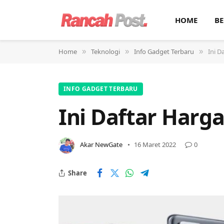
HOME
BE
Home
Teknologi
Info Gadget Terbaru
Ini D
»
»
»
INFO GADGET TERBARU
Ini Daftar Harga
Akar NewGate
16 Maret 2022
0
Share