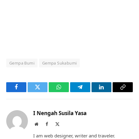
Gempa Bumi
Gempa Sukabumi
Facebook
Twitter
WhatsApp
Telegram
LinkedIn
Copy
Link
I Nengah Susila Yasa
Website
Facebook
X
(Twitter)
I am web designer, writer and traveler.