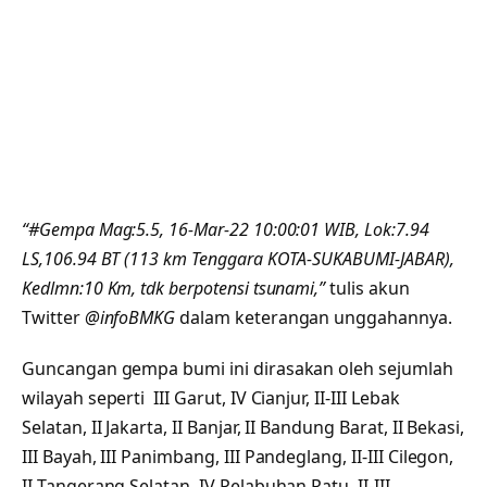
“#Gempa Mag:5.5, 16-Mar-22 10:00:01 WIB, Lok:7.94
LS,106.94 BT (113 km Tenggara KOTA-SUKABUMI-JABAR),
Kedlmn:10 Km, tdk berpotensi tsunami,”
tulis akun
Twitter
@infoBMKG
dalam keterangan unggahannya.
Guncangan gempa bumi ini dirasakan oleh sejumlah
wilayah seperti III Garut, IV Cianjur, II-III Lebak
Selatan, II Jakarta, II Banjar, II Bandung Barat, II Bekasi,
III Bayah, III Panimbang, III Pandeglang, II-III Cilegon,
II Tangerang Selatan, IV Pelabuhan Ratu, II-III