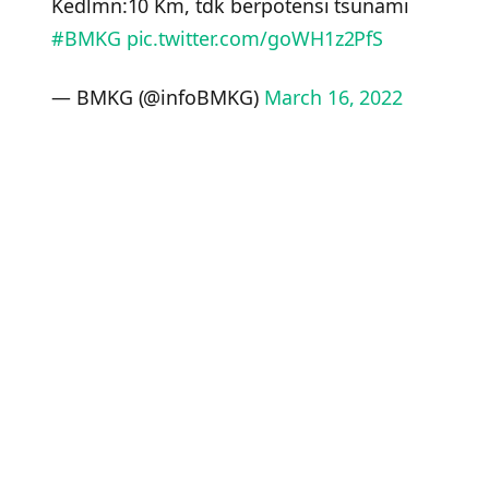
Kedlmn:10 Km, tdk berpotensi tsunami
#BMKG
pic.twitter.com/goWH1z2PfS
— BMKG (@infoBMKG)
March 16, 2022