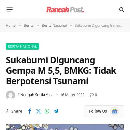
Home
Berita
Berita Nasional
Sukabumi Diguncang Gempa M 5,5, BMKG: Tidak Berpotensi Tsunami
»
»
»
BERITA NASIONAL
Sukabumi Diguncang
Gempa M 5,5, BMKG: Tidak
Berpotensi Tsunami
I Nengah Susila Yasa
16 Maret 2022
0
Google
Share
Follow Us
News