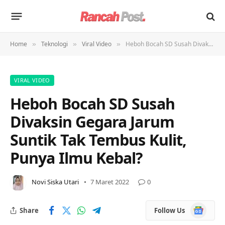
Home
Teknologi
Viral Video
Heboh Bocah SD Susah Divaksin Gegara Jarum Suntik Tak Tembus Kulit, Punya Ilmu Kebal?
»
»
»
VIRAL VIDEO
Heboh Bocah SD Susah
Divaksin Gegara Jarum
Suntik Tak Tembus Kulit,
Punya Ilmu Kebal?
Novi Siska Utari
7 Maret 2022
0
Google
Share
Follow Us
News