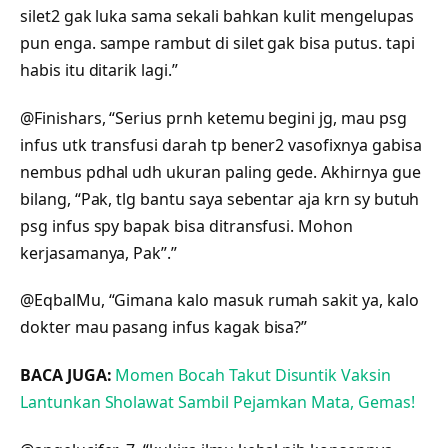
silet2 gak luka sama sekali bahkan kulit mengelupas
pun enga. sampe rambut di silet gak bisa putus. tapi
habis itu ditarik lagi.”
@Finishars, “Serius prnh ketemu begini jg, mau psg
infus utk transfusi darah tp bener2 vasofixnya gabisa
nembus pdhal udh ukuran paling gede. Akhirnya gue
bilang, “Pak, tlg bantu saya sebentar aja krn sy butuh
psg infus spy bapak bisa ditransfusi. Mohon
kerjasamanya, Pak”.”
@EqbalMu, “Gimana kalo masuk rumah sakit ya, kalo
dokter mau pasang infus kagak bisa?”
BACA JUGA:
Momen Bocah Takut Disuntik Vaksin
Lantunkan Sholawat Sambil Pejamkan Mata, Gemas!