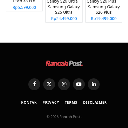
Poco X8 Pro
Samsung Galaxy
Samsung Galaxy
Rp5.599.000
S26 Ultra
S26 Plus
Rp24.499.000
Rp19.499.000
Facebook
X
Instagram
YouTube
LinkedIn
(Twitter)
KONTAK
PRIVACY
TERMS
DISCLAIMER
© 2026 Rancah Post.