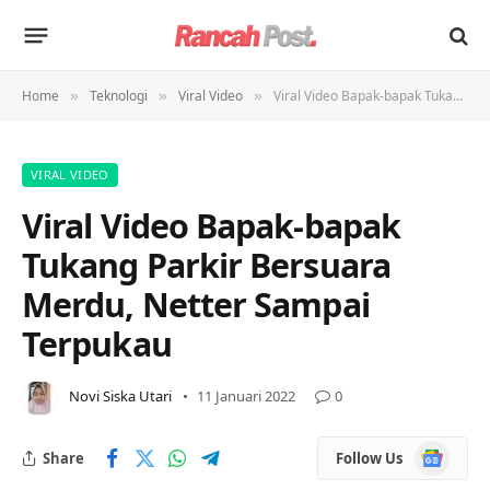
Home
Teknologi
Viral Video
Viral Video Bapak-bapak Tukang Parkir Bersuara Merdu, Netter Sampai Terpukau
»
»
»
VIRAL VIDEO
Viral Video Bapak-bapak
Tukang Parkir Bersuara
Merdu, Netter Sampai
Terpukau
Novi Siska Utari
11 Januari 2022
0
Google
Share
Follow Us
News