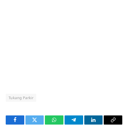
Tukang Parkir
Facebook
Twitter
WhatsApp
Telegram
LinkedIn
Copy