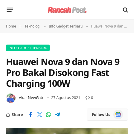
Home
Teknologi
Info Gadget Terbaru
Huawei Nova 9 dan Nova 9 Pro Bakal Disokong Fast Charging 100W
»
»
»
INFO GADGET TERBARU
Huawei Nova 9 dan Nova 9
Pro Bakal Disokong Fast
Charging 100W
Akar NewGate
27 Agustus 2021
0
Google
Share
Follow Us
News