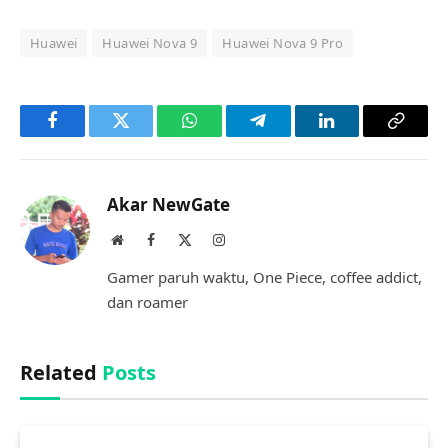
Huawei
Huawei Nova 9
Huawei Nova 9 Pro
Facebook
Twitter
WhatsApp
Telegram
LinkedIn
Copy
Link
Akar NewGate
Website
Facebook
X
Instagram
(Twitter)
Gamer paruh waktu, One Piece, coffee addict,
dan roamer
Related
Posts