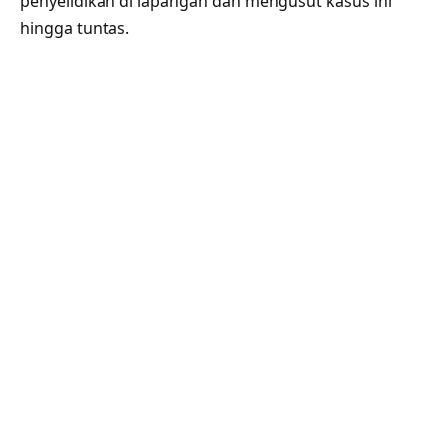
penyelidikan di lapangan dan mengusut kasus ini
hingga tuntas.