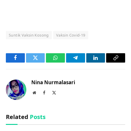
Suntik Vaksin Kosong
Vaksin Covid-19
Facebook
Twitter
WhatsApp
Telegram
LinkedIn
Copy
Link
Nina Nurmalasari
Website
Facebook
X
(Twitter)
Related
Posts