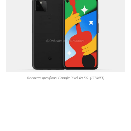
Bocoran spesifikasi Google Pixel 4a 5G. (IST/NET)