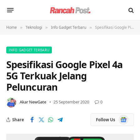
Home
Teknologi
Info Gadget Terbaru
Spesifikasi Google Pixel 4a 5G Terkuak Jelang Peluncuran
»
»
»
INFO GADGET TERBARU
Spesifikasi Google Pixel 4a
5G Terkuak Jelang
Peluncuran
Akar NewGate
25 September 2020
0
Google
Share
Follow Us
News