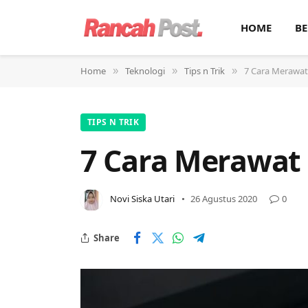
HOME
BE
Home
Teknologi
Tips n Trik
7 Cara Merawat
»
»
»
TIPS N TRIK
7 Cara Merawat 
Novi Siska Utari
26 Agustus 2020
0
Share