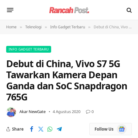
Home
Teknologi
Info Gadget Terbaru
Debut di China, Vivo S7 5G Tawarkan Kamera Depan Ganda dan SoC Snapdragon 765G
»
»
»
INFO GADGET TERBARU
Debut di China, Vivo S7 5G
Tawarkan Kamera Depan
Ganda dan SoC Snapdragon
765G
Akar NewGate
4 Agustus 2020
0
Google
Share
Follow Us
News