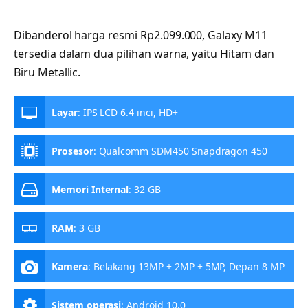
Dibanderol harga resmi Rp2.099.000, Galaxy M11
tersedia dalam dua pilihan warna, yaitu Hitam dan
Biru Metallic.
Layar
:
IPS LCD 6.4 inci, HD+
Prosesor
:
Qualcomm SDM450 Snapdragon 450
Memori Internal
:
32 GB
RAM
:
3 GB
Kamera
:
Belakang 13MP + 2MP + 5MP, Depan 8 MP
Sistem operasi
:
Android 10.0