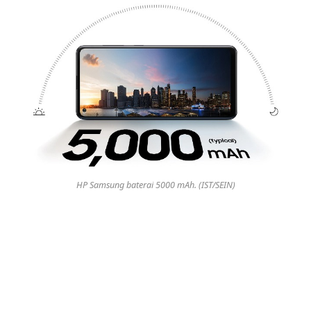
HP Samsung baterai 5000 mAh. (IST/SEIN)