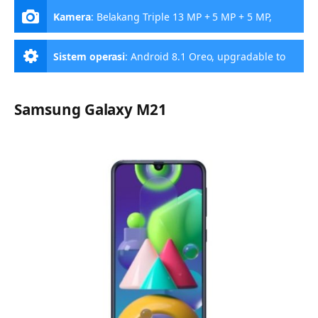
Kamera
:
Belakang Triple 13 MP + 5 MP + 5 MP,
Depan 16 MP
Sistem operasi
:
Android 8.1 Oreo, upgradable to
Android 9.0 Pie
Samsung Galaxy M21