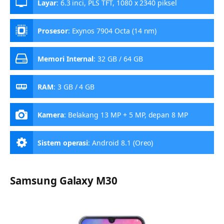
Layar
:
6.3 inci, PLS TFT, 1080 x 2340 piksel
Prosesor
:
Exynos 7904 Octa (14 nm)
Memori Internal
:
32 GB / 64 GB
RAM
:
3 GB / 4 GB
Kamera
:
Belakang 13 MP + 5 MP, depan 8 MP
Sistem operasi
:
Android 8.1 (Oreo)
Samsung Galaxy M30