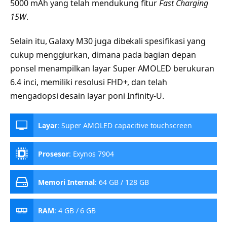
5000 mAh yang telah mendukung fitur
Fast Charging
15W
.
Selain itu, Galaxy M30 juga dibekali spesifikasi yang
cukup menggiurkan, dimana pada bagian depan
ponsel menampilkan layar Super AMOLED berukuran
6.4 inci, memiliki resolusi FHD+, dan telah
mengadopsi desain layar poni Infinity-U.
Layar
:
Super AMOLED capacitive touchscreen
Prosesor
:
Exynos 7904
Memori Internal
:
64 GB / 128 GB
RAM
:
4 GB / 6 GB