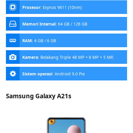
Prosesor
:
Exynos 9611 (10nm)
Memori Internal
:
64 GB / 128 GB
RAM
:
4 GB / 6 GB
Kamera
:
Belakang Triple 48 MP + 8 MP + 5 MP,
Depan 16 MP
Sistem operasi
:
Android 9.0 Pie
Samsung Galaxy A21s