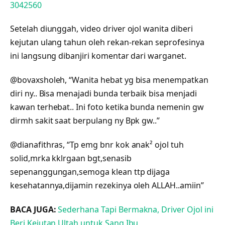
3042560
Setelah diunggah, video driver ojol wanita diberi
kejutan ulang tahun oleh rekan-rekan seprofesinya
ini langsung dibanjiri komentar dari warganet.
@bovaxsholeh, “Wanita hebat yg bisa menempatkan
diri ny.. Bisa menajadi bunda terbaik bisa menjadi
kawan terhebat.. Ini foto ketika bunda nemenin gw
dirmh sakit saat berpulang ny Bpk gw..”
@dianafithras, “Tp emg bnr kok anak² ojol tuh
solid,mrka kklrgaan bgt,senasib
sepenanggungan,semoga klean ttp dijaga
kesehatannya,dijamin rezekinya oleh ALLAH..amiin”
BACA JUGA:
Sederhana Tapi Bermakna, Driver Ojol ini
Beri Kejutan Ultah untuk Sang Ibu