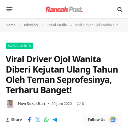
Home
Teknologi
Sosial Media
Viral Driver Ojol Wanita Diberi Kejutan Ulang Tahun Oleh Teman Seprofesinya, Terharu Banget!
»
»
»
SOSIAL MEDIA
Viral Driver Ojol Wanita
Diberi Kejutan Ulang Tahun
Oleh Teman Seprofesinya,
Terharu Banget!
Novi Siska Utari
20 Juni 2020
0
Google
Share
Follow Us
News