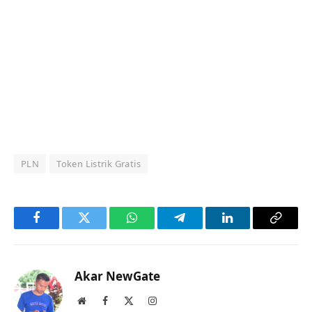
PLN
Token Listrik Gratis
Facebook
Twitter
WhatsApp
Telegram
LinkedIn
Copy
Link
Akar NewGate
Website
Facebook
X
Instagram