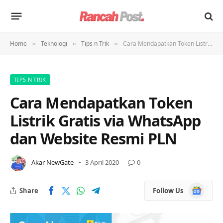
Home
Teknologi
Tips n Trik
Cara Mendapatkan Token Listrik Gratis via WhatsApp dan Website Resmi PLN
»
»
»
TIPS N TRIK
Cara Mendapatkan Token
Listrik Gratis via WhatsApp
dan Website Resmi PLN
Akar NewGate
3 April 2020
0
Google
Share
Follow Us
News