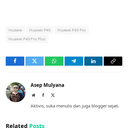
Huawei
Huawei P40
Huawei P40 Pro
Huawei P40 Pro Plus
Facebook
Twitter
WhatsApp
Telegram
LinkedIn
Copy
Link
Asep Mulyana
Website
Facebook
X
(Twitter)
Aktivis, suka menulis dan juga blogger sejati.
Related
Posts