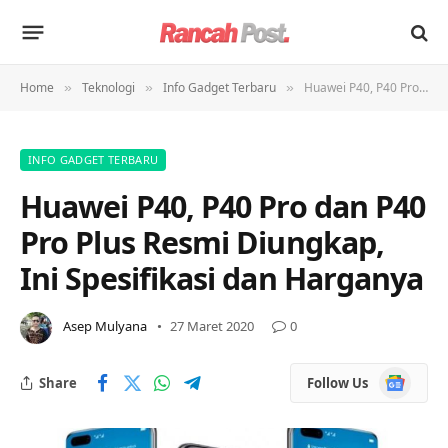
Home
Teknologi
Info Gadget Terbaru
Huawei P40, P40 Pro dan P40 Pro Plus Resmi Diungkap, Ini Spesifikasi dan Harganya
»
»
»
INFO GADGET TERBARU
Huawei P40, P40 Pro dan P40
Pro Plus Resmi Diungkap,
Ini Spesifikasi dan Harganya
Asep Mulyana
27 Maret 2020
0
Google
Share
Follow Us
News