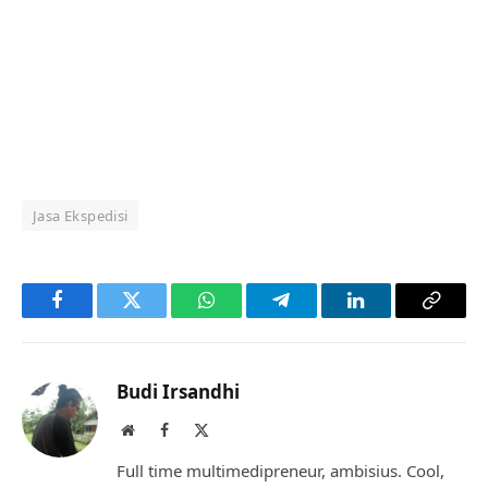
Jasa Ekspedisi
Facebook
Twitter
WhatsApp
Telegram
LinkedIn
Copy
Link
Budi Irsandhi
Website
Facebook
X
(Twitter)
Full time multimedipreneur, ambisius. Cool,