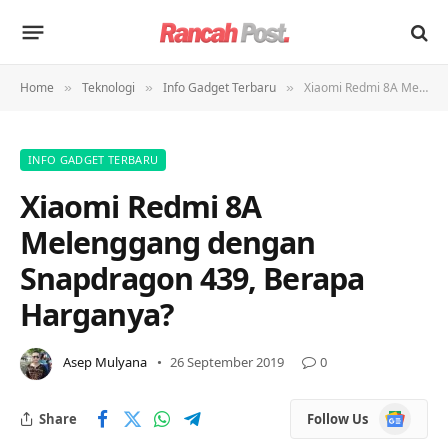
Home
Teknologi
Info Gadget Terbaru
Xiaomi Redmi 8A Melenggang dengan Snapdragon 439, Berapa Harganya?
»
»
»
INFO GADGET TERBARU
Xiaomi Redmi 8A
Melenggang dengan
Snapdragon 439, Berapa
Harganya?
Asep Mulyana
26 September 2019
0
Google
Share
Follow Us
News