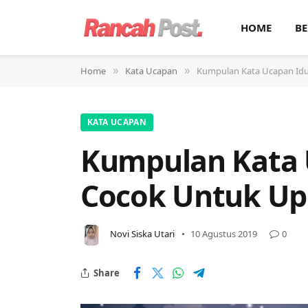
HOME
BE
Home
Kata Ucapan
Kumpulan Kata Ucapan Idu
»
»
KATA UCAPAN
Kumpulan Kata U
Cocok Untuk Up
Novi Siska Utari
10 Agustus 2019
0
Share