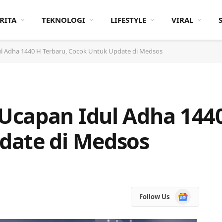
RITA
TEKNOLOGI
LIFESTYLE
VIRAL
l Adha 1440 H Terbaru, Cocok Untuk Update di Medsos
capan Idul Adha 1440
date di Medsos
Google
Follow Us
News