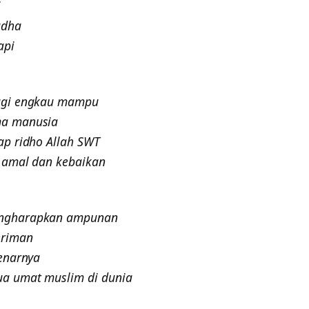
i
adha
api
lagi engkau mampu
ma manusia
ap ridho Allah SWT
 amal dan kebaikan
engharapkan ampunan
eriman
enarnya
a umat muslim di dunia