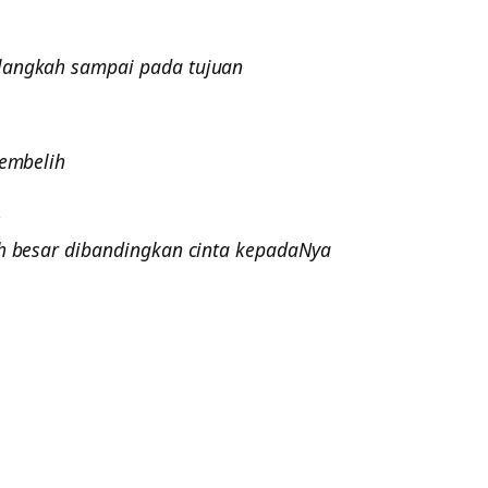
 langkah sampai pada tujuan
sembelih
h
bih besar dibandingkan cinta kepadaNya