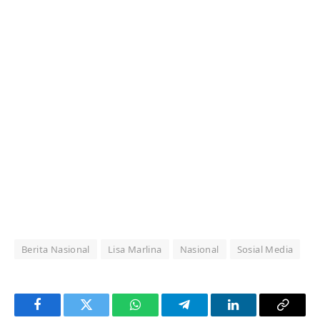
Berita Nasional
Lisa Marlina
Nasional
Sosial Media
Facebook
Twitter
WhatsApp
Telegram
LinkedIn
Copy