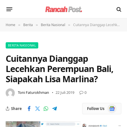
Home
Berita
Berita Nasional
Cuitannya Dianggap Lecehkan Perempuan Bali, Siapakah Lisa Marlina?
»
»
»
BERITA NASIONAL
Cuitannya Dianggap
Lecehkan Perempuan Bali,
Siapakah Lisa Marlina?
Toni Faturokhman
22 Juli 2019
0
Google
Share
Follow Us
News