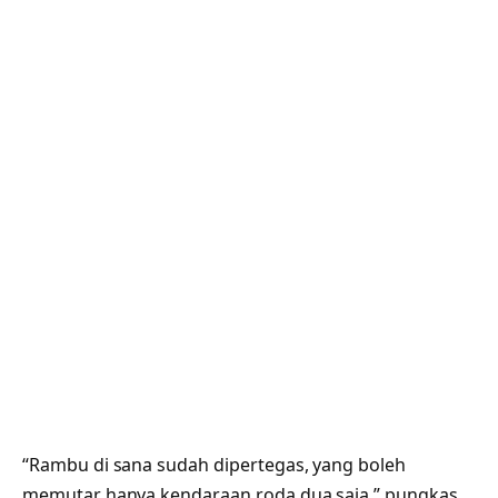
“Rambu di sana sudah dipertegas, yang boleh
memutar hanya kendaraan roda dua saja,” pungkas