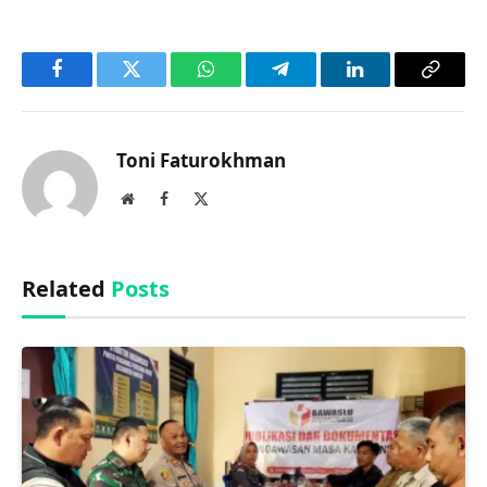
Facebook
Twitter
WhatsApp
Telegram
LinkedIn
Copy
Link
Toni Faturokhman
Website
Facebook
X
(Twitter)
Related
Posts