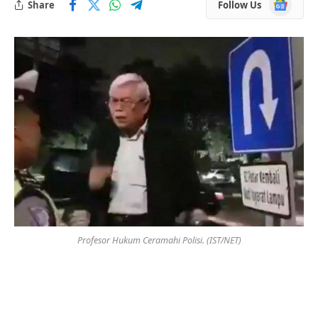
Google
Share
Follow Us
News
Profesor Hukum Ceramahi Polisi. (IST/NET)