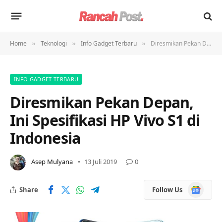
Home
Teknologi
Info Gadget Terbaru
Diresmikan Pekan Depan, Ini Spesifikasi HP Vivo S1 di Indonesia
»
»
»
INFO GADGET TERBARU
Diresmikan Pekan Depan,
Ini Spesifikasi HP Vivo S1 di
Indonesia
Asep Mulyana
13 Juli 2019
0
Google
Share
Follow Us
News