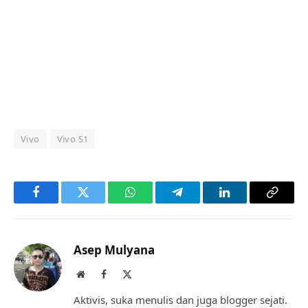
Vivo
Vivo S1
Facebook
Twitter
WhatsApp
Telegram
LinkedIn
Copy
Link
Asep Mulyana
Website
Facebook
X
(Twitter)
Aktivis, suka menulis dan juga blogger sejati.