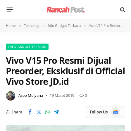
Home
Teknologi
Info Gadget Terbaru
Vivo V15 Pro Resmi Dijual Preorder, Eksklusif di Official Vivo Store JD.id
»
»
»
INFO GADGET TERBARU
Vivo V15 Pro Resmi Dijual
Preorder, Eksklusif di Official
Vivo Store JD.id
Asep Mulyana
19 Maret 2019
0
Google
Share
Follow Us
News