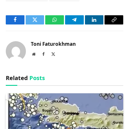
Facebook
Twitter
WhatsApp
Telegram
LinkedIn
Copy
Link
Toni Faturokhman
Website
Facebook
X
(Twitter)
Related
Posts