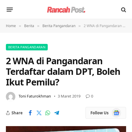
Home
Berita
Berita Pangandaran
2 WNA di Pangandaran Terdaftar dalam DPT, Boleh Ikut Pemilu?
»
»
»
BERITA PANGANDARAN
2 WNA di Pangandaran
Terdaftar dalam DPT, Boleh
Ikut Pemilu?
Toni Faturokhman
3 Maret 2019
0
Google
Share
Follow Us
News