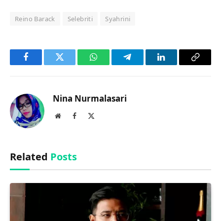
Reino Barack
Selebriti
Syahrini
Facebook
Twitter
WhatsApp
Telegram
LinkedIn
Copy
Link
Nina Nurmalasari
Website
Facebook
X
(Twitter)
Related
Posts