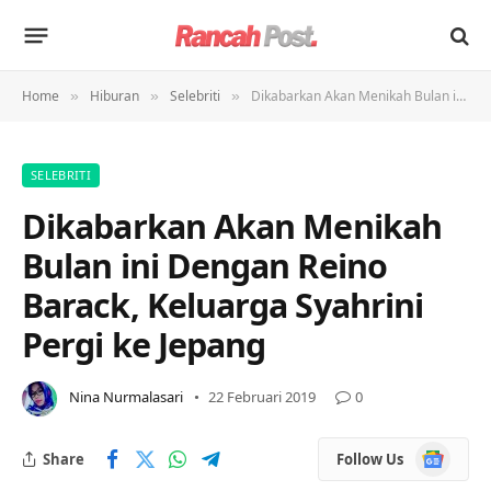
Home
Hiburan
Selebriti
Dikabarkan Akan Menikah Bulan ini Dengan Reino Barack, Keluarga Syahrini Pergi ke Jepang
»
»
»
SELEBRITI
Dikabarkan Akan Menikah
Bulan ini Dengan Reino
Barack, Keluarga Syahrini
Pergi ke Jepang
Nina Nurmalasari
22 Februari 2019
0
Google
Share
Follow Us
News