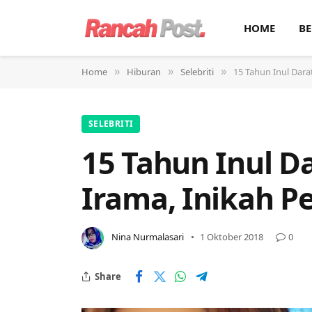
HOME
BE
Home
Hiburan
Selebriti
15 Tahun Inul Dar
»
»
»
SELEBRITI
15 Tahun Inul D
Irama, Inikah 
Nina Nurmalasari
1 Oktober 2018
0
Share