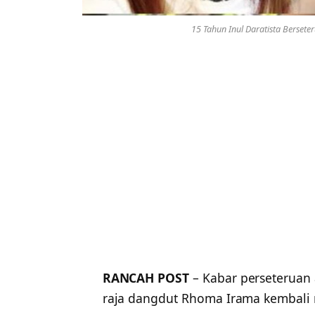
15 Tahun Inul Daratista Berse
RANCAH POST
– Kabar perseteruan 
raja dangdut Rhoma Irama kembali