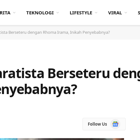
RITA
TEKNOLOGI
LIFESTYLE
VIRAL
atista Berseteru dengan Rhoma Irama, Inikah Penyebabnya?
aratista Berseteru d
Penyebabnya?
Google
Follow Us
News