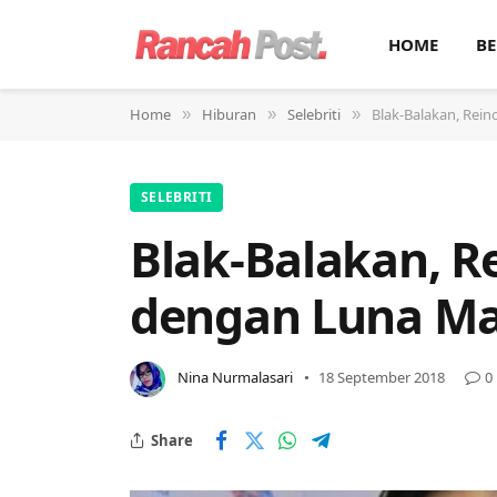
HOME
BE
Home
Hiburan
Selebriti
Blak-Balakan, Rei
»
»
»
SELEBRITI
Blak-Balakan, 
dengan Luna Ma
Nina Nurmalasari
18 September 2018
0
Share