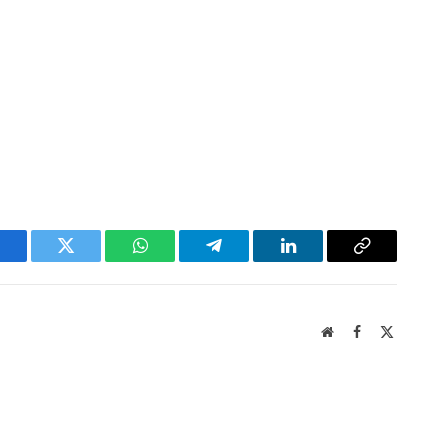
acebook
Twitter
WhatsApp
Telegram
LinkedIn
Copy
Link
Website
Facebook
X
(Twitter)