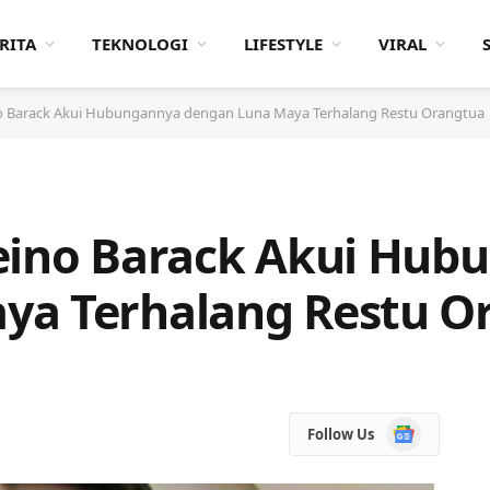
RITA
TEKNOLOGI
LIFESTYLE
VIRAL
no Barack Akui Hubungannya dengan Luna Maya Terhalang Restu Orangtua
Reino Barack Akui Hub
ya Terhalang Restu O
Google
Follow Us
News