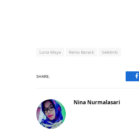
Luna Maya
Reino Barack
Selebriti
SHARE.
F
Nina Nurmalasari