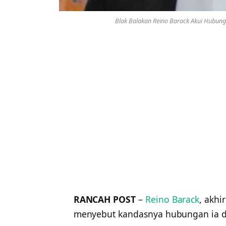
Blak Balakan Reino Barack Akui Hubun
RANCAH POST
–
Reino Barack
, akhi
menyebut kandasnya hubungan ia d