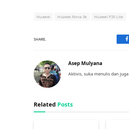
Huawei
Huawei Nova 3e
Huawei P20 Lite
SHARE.
F
Asep Mulyana
Aktivis, suka menulis dan juga 
Related
Posts