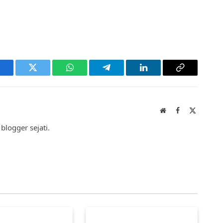
acebook
Twitter
WhatsApp
Telegram
LinkedIn
Copy
Link
Website
Facebook
X
(Twitter)
blogger sejati.