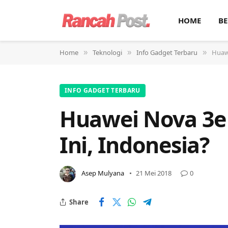
HOME
BE
Home
Teknologi
Info Gadget Terbaru
Huaw
»
»
»
INFO GADGET TERBARU
Huawei Nova 3e
Ini, Indonesia?
Asep Mulyana
21 Mei 2018
0
Share