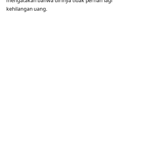
mengatakan bahwa dirinya tidak pernah lagi
kehilangan uang.