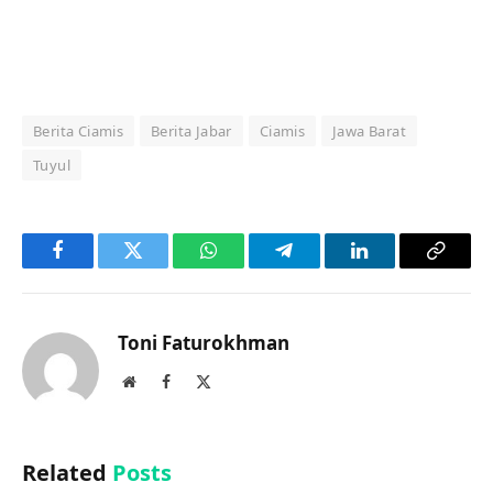
Berita Ciamis
Berita Jabar
Ciamis
Jawa Barat
Tuyul
Facebook
Twitter
WhatsApp
Telegram
LinkedIn
Copy
Link
Toni Faturokhman
Website
Facebook
X
(Twitter)
Related
Posts