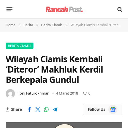
Home
Berita
Berita Ciamis
Wilayah Ciamis Kembali ‘Diteror’ Makhluk Kerdil Berkepala Gundul
»
»
»
BERITA CIAMIS
Wilayah Ciamis Kembali
‘Diteror’ Makhluk Kerdil
Berkepala Gundul
Toni Faturokhman
4 Maret 2018
0
Google
Share
Follow Us
News