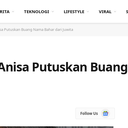
RITA
TEKNOLOGI
LIFESTYLE
VIRAL
nisa Putuskan Buang Nama Bahar dari Juwita
, Anisa Putuskan Bua
Google
Follow Us
News