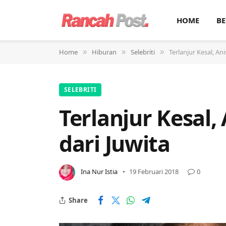
HOME
BE
Home
Hiburan
Selebriti
Terlanjur Kesal, A
»
»
»
SELEBRITI
Terlanjur Kesal
dari Juwita
Ina Nur Istia
19 Februari 2018
0
Share