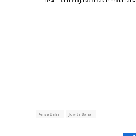
ke 41. Ia mengaku tidak mendapatka
Anisa Bahar
Juwita Bahar