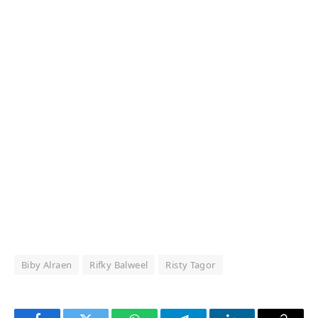
Biby Alraen
Rifky Balweel
Risty Tagor