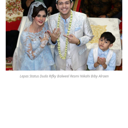
Lepas Status Duda Rifky Balweel Resmi Nikahi Biby Alraen