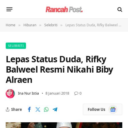
Home
Hiburan
Selebriti
Lepas Status Duda, Rifky Balweel Resmi Nikahi Biby Alraen
»
»
»
SELEBRITI
Lepas Status Duda, Rifky
Balweel Resmi Nikahi Biby
Alraen
Ina Nur Istia
8 Januari 2018
0
Google
Share
Follow Us
News