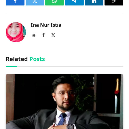
Facebook
Twitter
WhatsApp
Telegram
LinkedIn
Copy
Link
Ina Nur Istia
Website
Facebook
X
(Twitter)
Related
Posts