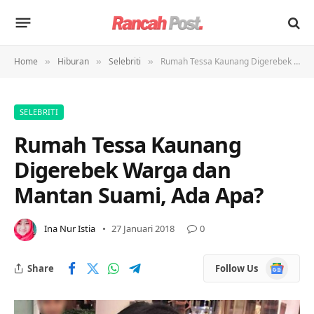
Home
Hiburan
Selebriti
Rumah Tessa Kaunang Digerebek Warga dan Mantan Suami, Ada Apa?
»
»
»
SELEBRITI
Rumah Tessa Kaunang
Digerebek Warga dan
Mantan Suami, Ada Apa?
Ina Nur Istia
27 Januari 2018
0
Google
Share
Follow Us
News