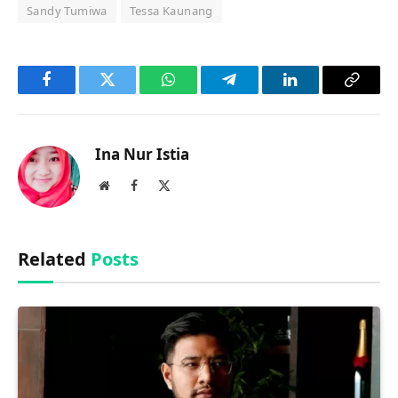
Sandy Tumiwa
Tessa Kaunang
Facebook
Twitter
WhatsApp
Telegram
LinkedIn
Copy
Link
Ina Nur Istia
Website
Facebook
X
(Twitter)
Related
Posts