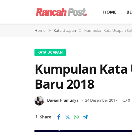
HOME
BE
Home
Kata Ucapan
Kumpulan Kata Ucapan Sel
»
»
KATA UCAPAN
Kumpulan Kata 
Baru 2018
Davian Pramudya
24 Desember 2017
0
Share