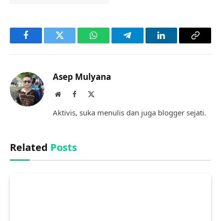
Facebook
Twitter
WhatsApp
Telegram
LinkedIn
Copy
Link
Asep Mulyana
Website
Facebook
X
(Twitter)
Aktivis, suka menulis dan juga blogger sejati.
Related
Posts