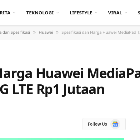
RITA
TEKNOLOGI
LIFESTYLE
VIRAL
 dan Spesifikasi
Huawei
Spesifikasi dan Harga Huawei MediaPad T2
»
»
 Harga Huawei MediaPad
4G LTE Rp1 Jutaan
Google
Follow Us
News