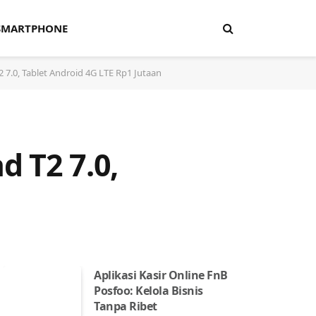
SMARTPHONE
 7.0, Tablet Android 4G LTE Rp1 Jutaan
 T2 7.0,
Aplikasi Kasir Online FnB
Posfoo: Kelola Bisnis
Tanpa Ribet