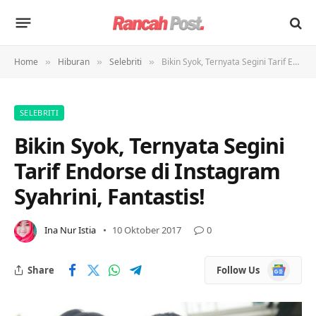
Home
Hiburan
Selebriti
Bikin Syok, Ternyata Segini Tarif Endorse di Instagram Syahrini, Fantastis!
»
»
»
SELEBRITI
Bikin Syok, Ternyata Segini
Tarif Endorse di Instagram
Syahrini, Fantastis!
Ina Nur Istia
10 Oktober 2017
0
Google
Share
Follow Us
News