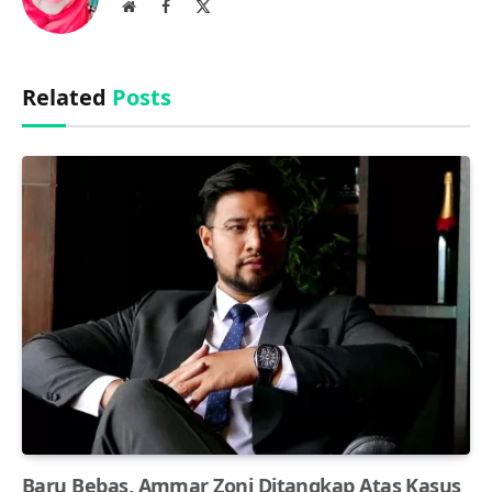
Website
Facebook
X
(Twitter)
Related
Posts
Baru Bebas, Ammar Zoni Ditangkap Atas Kasus