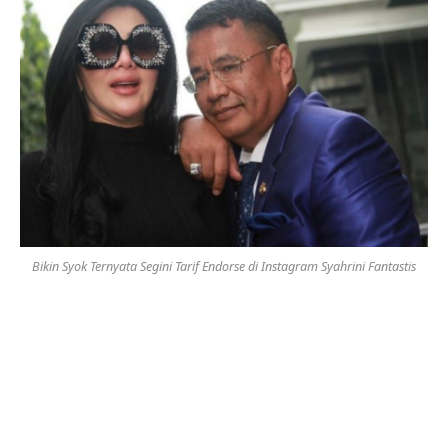
Bikin Syok Ternyata Segini Tarif Endorse di Instagram Syahrini Fantastis