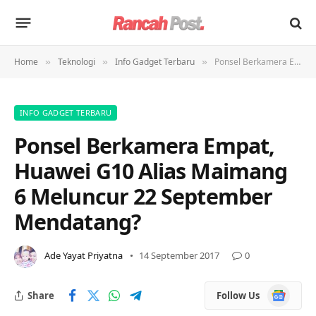
Home
Teknologi
Info Gadget Terbaru
Ponsel Berkamera Empat, Huawei G10 Alias Maimang 6 Meluncur 22 September Mendatang?
»
»
»
INFO GADGET TERBARU
Ponsel Berkamera Empat,
Huawei G10 Alias Maimang
6 Meluncur 22 September
Mendatang?
Ade Yayat Priyatna
14 September 2017
0
Google
Share
Follow Us
News