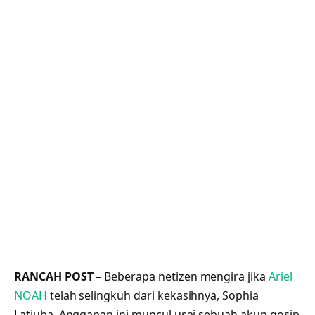
RANCAH POST
– Beberapa netizen mengira jika
Ariel
NOAH
telah selingkuh dari kekasihnya, Sophia
Latjuba. Anggapan ini muncul usai sebuah akun gosip