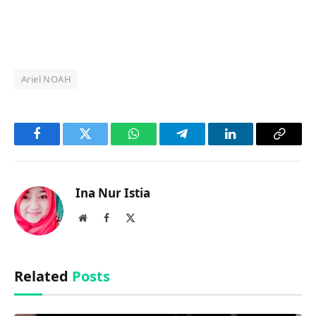
Ariel NOAH
Facebook
Twitter
WhatsApp
Telegram
LinkedIn
Copy
Link
Ina Nur Istia
Website
Facebook
X
(Twitter)
Related
Posts