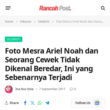
Home
Hiburan
Selebriti
Foto Mesra Ariel Noah dan Seorang Cewek Tidak Dikenal Beredar, Ini yang Sebenarnya Terjadi
»
»
»
SELEBRITI
Foto Mesra Ariel Noah dan
Seorang Cewek Tidak
Dikenal Beredar, Ini yang
Sebenarnya Terjadi
Ina Nur Istia
7 September 2017
0
Google
Share
Follow Us
News