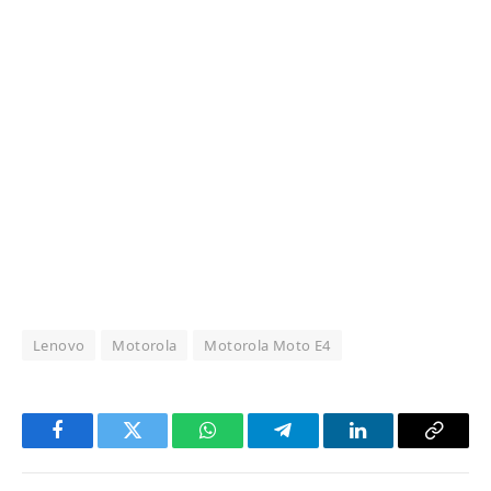
Lenovo
Motorola
Motorola Moto E4
Facebook
Twitter
WhatsApp
Telegram
LinkedIn
Copy
Link