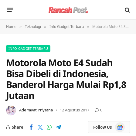
Home
Teknologi
Info Gadget Terbaru
Motorola Moto E4 Sudah Bisa Dibeli di Indonesia, Banderol Harga Mulai Rp1,8 Jutaan
»
»
»
INFO GADGET TERBARU
Motorola Moto E4 Sudah
Bisa Dibeli di Indonesia,
Banderol Harga Mulai Rp1,8
Jutaan
Ade Yayat Priyatna
12 Agustus 2017
0
Google
Share
Follow Us
News