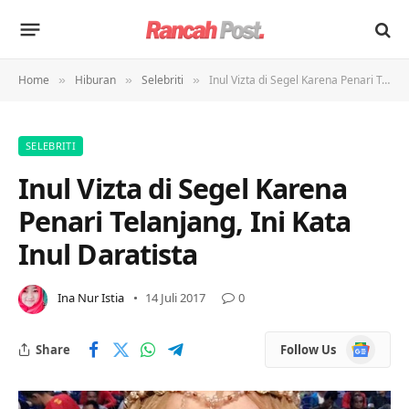
Home
Hiburan
Selebriti
Inul Vizta di Segel Karena Penari Telanjang, Ini Kata Inul Daratista
»
»
»
SELEBRITI
Inul Vizta di Segel Karena
Penari Telanjang, Ini Kata
Inul Daratista
Ina Nur Istia
14 Juli 2017
0
Google
Share
Follow Us
News