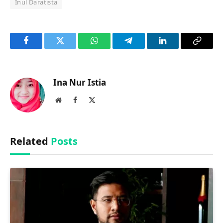
Inul Daratista
Facebook
Twitter
WhatsApp
Telegram
LinkedIn
Copy
Link
Ina Nur Istia
Website
Facebook
X
(Twitter)
Related
Posts