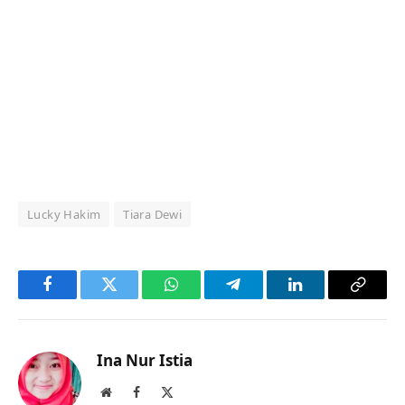
Lucky Hakim
Tiara Dewi
Facebook
Twitter
WhatsApp
Telegram
LinkedIn
Copy
Link
Ina Nur Istia
Website
Facebook
X