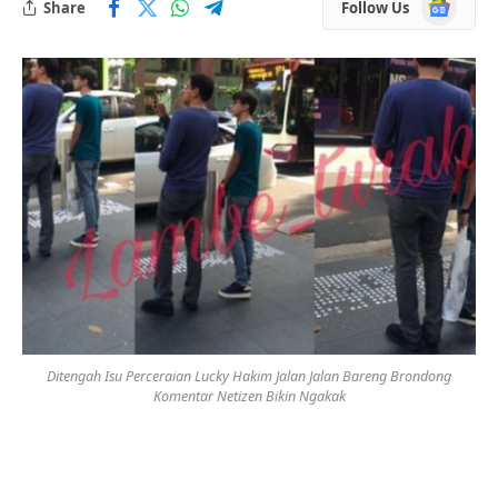
Google
Share
Follow Us
News
Ditengah Isu Perceraian Lucky Hakim Jalan Jalan Bareng Brondong
Komentar Netizen Bikin Ngakak