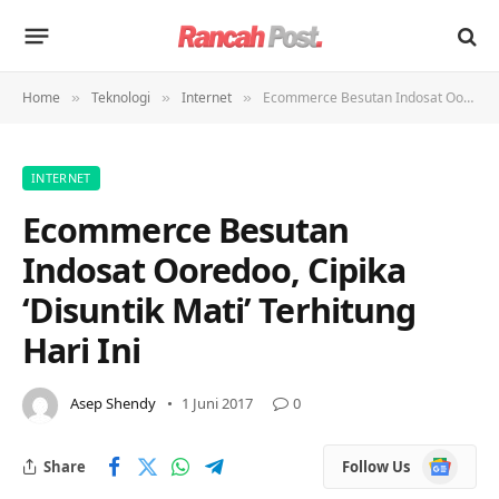
Home
Teknologi
Internet
Ecommerce Besutan Indosat Ooredoo, Cipika ‘Disuntik Mati’ Terhitung Hari Ini
»
»
»
INTERNET
Ecommerce Besutan
Indosat Ooredoo, Cipika
‘Disuntik Mati’ Terhitung
Hari Ini
Asep Shendy
1 Juni 2017
0
Google
Share
Follow Us
News