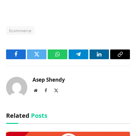
Ecommerce
Facebook
Twitter
WhatsApp
Telegram
LinkedIn
Copy
Link
Asep Shendy
Website
Facebook
X
(Twitter)
Related
Posts