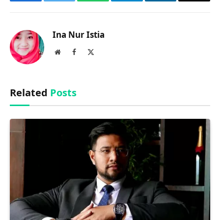
Facebook
Twitter
WhatsApp
Telegram
LinkedIn
Copy
Link
Ina Nur Istia
Website
Facebook
X
(Twitter)
Related
Posts