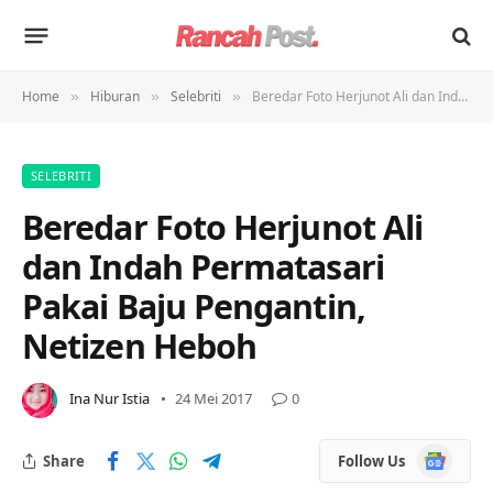
Home
Hiburan
Selebriti
Beredar Foto Herjunot Ali dan Indah Permatasari Pakai Baju Pengantin, Netizen Heboh
»
»
»
SELEBRITI
Beredar Foto Herjunot Ali
dan Indah Permatasari
Pakai Baju Pengantin,
Netizen Heboh
Ina Nur Istia
24 Mei 2017
0
Google
Share
Follow Us
News