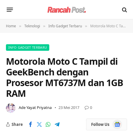
Home
Teknologi
Info Gadget Terbaru
Motorola Moto C Tampil di GeekBench dengan Prosesor MT6737M dan 1GB RAM
»
»
»
INFO GADGET TERBARU
Motorola Moto C Tampil di
GeekBench dengan
Prosesor MT6737M dan 1GB
RAM
Ade Yayat Priyatna
23 Mei 2017
0
Google
Share
Follow Us
News