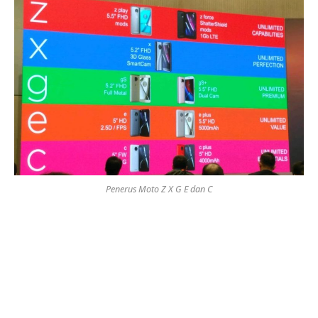
Penerus Moto Z X G E dan C