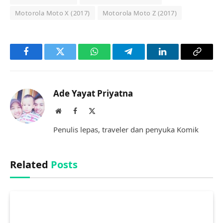
Motorola Moto X (2017)
Motorola Moto Z (2017)
Facebook
Twitter
WhatsApp
Telegram
LinkedIn
Copy
Link
Ade Yayat Priyatna
Website
Facebook
X
(Twitter)
Penulis lepas, traveler dan penyuka Komik
Related
Posts