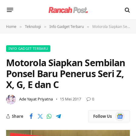
Home
Teknologi
Info Gadget Terbaru
Motorola Siapkan Sembilan Ponsel Baru Penerus Seri Z, X, G, E dan C
»
»
»
INFO GADGET TERBARU
Motorola Siapkan Sembilan
Ponsel Baru Penerus Seri Z,
X, G, E dan C
Ade Yayat Priyatna
15 Mei 2017
0
Google
Share
Follow Us
News