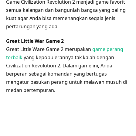
Game Civilization Revolution 2 menjadi game favorit
semua kalangan dan bangunlah bangsa yang paling
kuat agar Anda bisa memenangkan segala jenis
pertarungan yang ada.
Great Little War Game 2
Great Little Ware Game 2 merupakan
game perang
terbaik
yang kepopulerannya tak kalah dengan
Civilization Revolution 2. Dalam game ini, Anda
berperan sebagai komandan yang bertugas
mengatur pasukan perang untuk melawan musuh di
medan pertempuran.