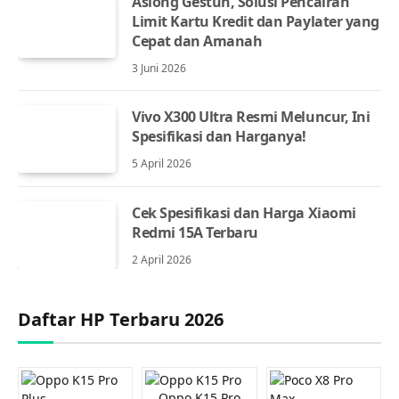
Asiong Gestun, Solusi Pencairan
Limit Kartu Kredit dan Paylater yang
Cepat dan Amanah
3 Juni 2026
Vivo X300 Ultra Resmi Meluncur, Ini
Spesifikasi dan Harganya!
5 April 2026
Cek Spesifikasi dan Harga Xiaomi
Redmi 15A Terbaru
2 April 2026
Daftar HP Terbaru 2026
Oppo K15 Pro