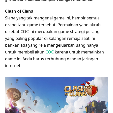
Clash of Clans
Siapa yang tak mengenal game ini, hampir semua
orang tahu game tersebut. Permainan yang akrab
disebut COC ini merupakan game strategi perang
yang paling popular di kalangan remaja saat ini
bahkan ada yang rela mengeluarkan uang hanya
untuk membeli akun
COC
karena untuk memainkan
game ini Anda harus terhubung dengan jaringan
internet.