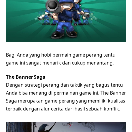
Bagi Anda yang hobi bermain game perang tentu
game ini sangat menarik dan cukup menantang.
The Banner Saga
Dengan strategi perang dan taktik yang bagus tentu
Anda bisa menang di permainan game ini. The Banner
Saga merupakan game perang yang memiliki kualitas
terbaik dengan alur cerita dari hasil sebuah konflik.