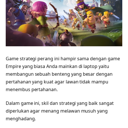
Game strategi perang ini hampir sama dengan game
Empire yang biasa Anda mainkan di laptop yaitu
membangun sebuah benteng yang besar dengan
pertahanan yang kuat agar lawan tidak mampu
menembus pertahanan.
Dalam game ini, skil dan strategi yang baik sangat
diperlukan agar menang melawan musuh yang
menghadang.