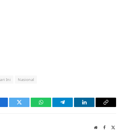
ri Ini
Nasional
acebook
Twitter
WhatsApp
Telegram
LinkedIn
Copy
Link
Website
Facebook
X