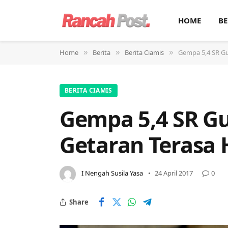
HOME
BE
Home
Berita
Berita Ciamis
Gempa 5,4 SR Gu
»
»
»
BERITA CIAMIS
Gempa 5,4 SR Gu
Getaran Terasa 
I Nengah Susila Yasa
24 April 2017
0
Share