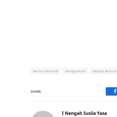
Berita Nasional
Gempa Bumi
Gempa Bumi Ha
SHARE.
F
I Nengah Susila Yasa