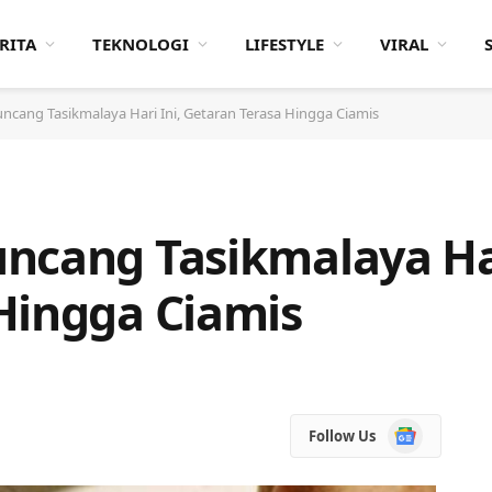
RITA
TEKNOLOGI
LIFESTYLE
VIRAL
ncang Tasikmalaya Hari Ini, Getaran Terasa Hingga Ciamis
ncang Tasikmalaya Har
Hingga Ciamis
Google
Follow Us
News